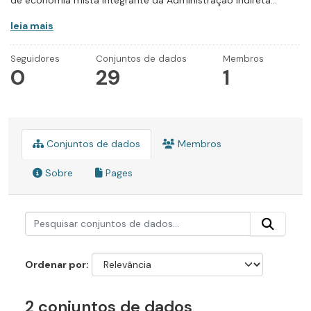
de economia mista integrante da Administração Indireta...
leia mais
Seguidores
Conjuntos de dados
Membros
0
29
1
Conjuntos de dados
Membros
Sobre
Pages
Ordenar por
2 conjuntos de dados