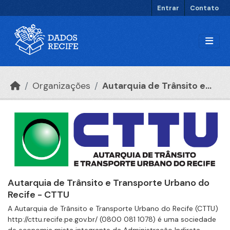
Ir para o conteúdo principal
Entrar
Contato
Organizações
Autarquia de Trânsito e...
Autarquia de Trânsito e Transporte Urbano do
Recife - CTTU
A Autarquia de Trânsito e Transporte Urbano do Recife (CTTU)
http://cttu.recife.pe.gov.br/ (0800 081 1078) é uma sociedade