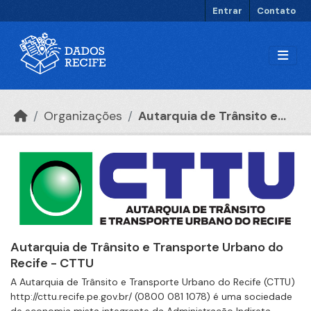
Ir para o conteúdo principal
Entrar
Contato
Organizações
Autarquia de Trânsito e...
Autarquia de Trânsito e Transporte Urbano do
Recife - CTTU
A Autarquia de Trânsito e Transporte Urbano do Recife (CTTU)
http://cttu.recife.pe.gov.br/ (0800 081 1078) é uma sociedade