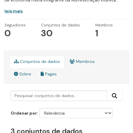
de economia mista integrante da Administração Indireta...
leia mais
Seguidores
Conjuntos de dados
Membros
0
30
1
Conjuntos de dados
Membros
Sobre
Pages
Ordenar por
3 conjuntos de dados