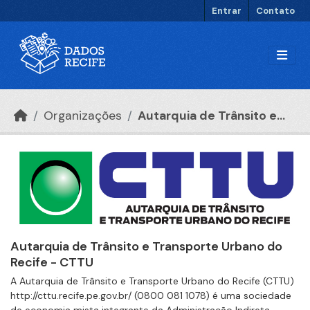
Ir para o conteúdo principal
Entrar
Contato
Organizações
Autarquia de Trânsito e...
Autarquia de Trânsito e Transporte Urbano do
Recife - CTTU
A Autarquia de Trânsito e Transporte Urbano do Recife (CTTU)
http://cttu.recife.pe.gov.br/ (0800 081 1078) é uma sociedade