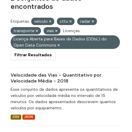
encontrados
Etiquetas:
veículo
cttu
radar
transporte
vias
Licenças:
Licença Aberta para Bases de Dados (ODbL) do
Open Data Commons
Filtrar Resultados
Velocidade das Vias - Quantitativo por
Velocidade Média - 2018
Esse conjunto de dados apresenta os quantitativos de
veículos por velocidade média no intervalo de 15
minutos. Os dados apresentados descrevem quantos
veículos por equipamento...
CSV
JSON