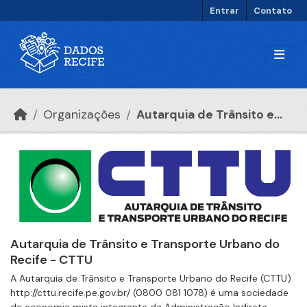
Ir para o conteúdo principal
Entrar
Contato
Organizações
Autarquia de Trânsito e...
Autarquia de Trânsito e Transporte Urbano do
Recife - CTTU
A Autarquia de Trânsito e Transporte Urbano do Recife (CTTU)
http://cttu.recife.pe.gov.br/ (0800 081 1078) é uma sociedade