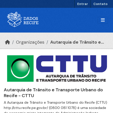
Ir para o conteúdo principal
Entrar
Contato
Organizações
Autarquia de Trânsito e...
Autarquia de Trânsito e Transporte Urbano do
Recife - CTTU
A Autarquia de Trânsito e Transporte Urbano do Recife (CTTU)
http://cttu.recife.pe.gov.br/ (0800 081 1078) é uma sociedade