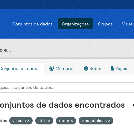
Conjuntos de dados
Organizações
Grupos
Visua
 e...
Conjuntos de dados
Membros
Sobre
Pages
conjuntos de dados encontrados
etas:
veículo
cttu
radar
vias públicas