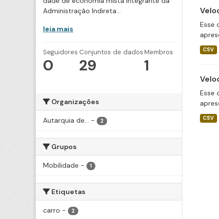
dade de economia mista integrante da
Velo
Administração Indireta...
Esse 
leia mais
apres
CSV
Seguidores
Conjuntos de dados
Membros
0
29
1
Velo
Esse 
Organizações
apres
CSV
Autarquia de...
-
2
Grupos
Mobilidade
-
1
Etiquetas
carro
-
2