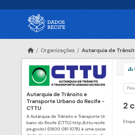
Ir para o conteúdo principal
Organizações
Autarquia de Trânsito
Autarquia de Trânsito e
Transporte Urbano do Recife -
2 
CTTU
A Autarquia de Trânsito e Transporte Ur
Etiqu
bano do Recife (CTTU) http://cttu.recife.
pe.gov.br/ (0800 081 1078) é uma socie