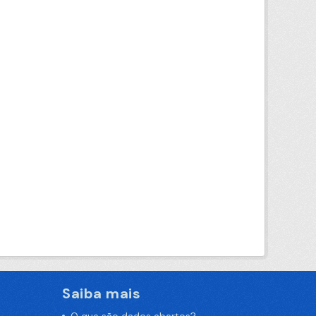
Saiba mais
O que são dados abertos?