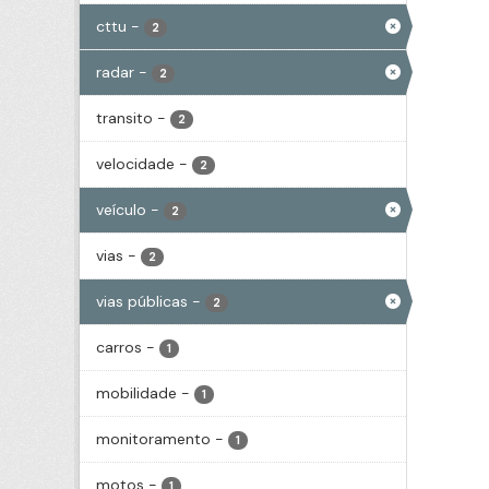
cttu
-
2
radar
-
2
transito
-
2
velocidade
-
2
veículo
-
2
vias
-
2
vias públicas
-
2
carros
-
1
mobilidade
-
1
monitoramento
-
1
motos
-
1