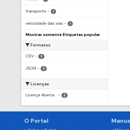
transporte
-
1
velocidade das vias
-
1
Mostrar somente Etiquetas popular
Formatos
CSV
-
2
JSON
-
2
Licenças
Licença Aberta...
-
2
O Portal
Manua
Sobre o Portal
Manual