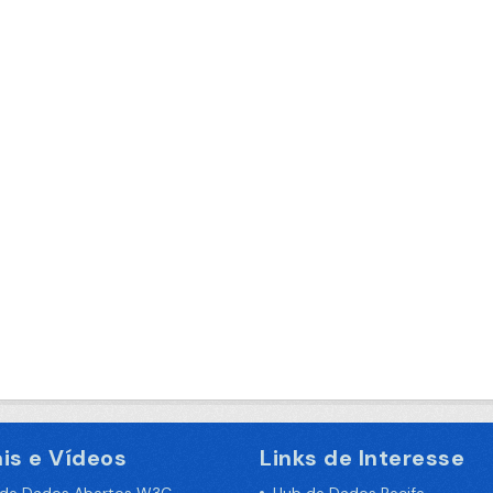
is e Vídeos
Links de Interesse
 de Dados Abertos W3C
Hub de Dados Recife