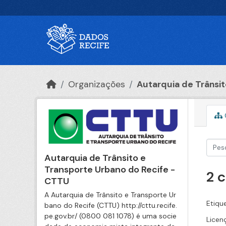
Ir para o conteúdo principal
Organizações
Autarquia de Trânsito
Autarquia de Trânsito e
Transporte Urbano do Recife -
2 
CTTU
A Autarquia de Trânsito e Transporte Ur
Etiqu
bano do Recife (CTTU) http://cttu.recife.
pe.gov.br/ (0800 081 1078) é uma socie
Licen