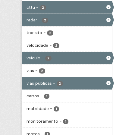
cttu
-
2
radar
-
2
transito
-
2
velocidade
-
2
veículo
-
2
vias
-
2
vias públicas
-
2
carros
-
1
mobilidade
-
1
monitoramento
-
1
motos
-
1