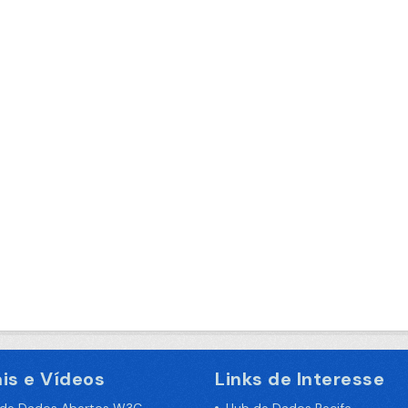
is e Vídeos
Links de Interesse
 de Dados Abertos W3C
Hub de Dados Recife