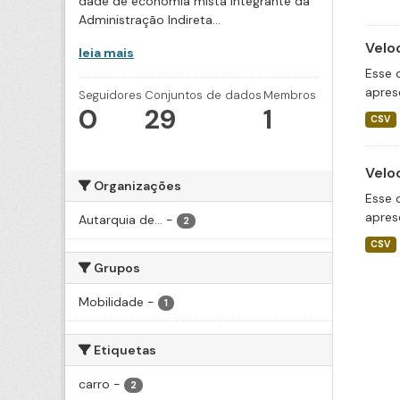
dade de economia mista integrante da
Administração Indireta...
Velo
leia mais
Esse 
apres
Seguidores
Conjuntos de dados
Membros
0
29
1
CSV
Velo
Organizações
Esse 
apres
Autarquia de...
-
2
CSV
Grupos
Mobilidade
-
1
Etiquetas
carro
-
2