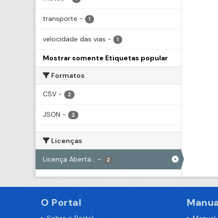
transporte
-
1
velocidade das vias
-
1
Mostrar somente Etiquetas popular
Formatos
CSV
-
2
JSON
-
2
Licenças
Licença Aberta...
-
2
O Portal
Manua
Sobre o Portal
Manual