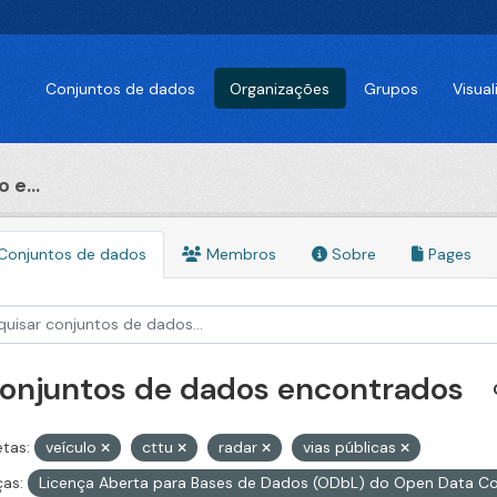
Conjuntos de dados
Organizações
Grupos
Visua
 e...
Conjuntos de dados
Membros
Sobre
Pages
conjuntos de dados encontrados
etas:
veículo
cttu
radar
vias públicas
ças:
Licença Aberta para Bases de Dados (ODbL) do Open Data