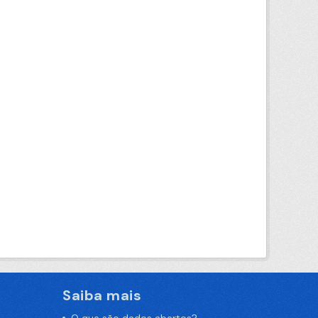
Saiba mais
O que são dados abertos?