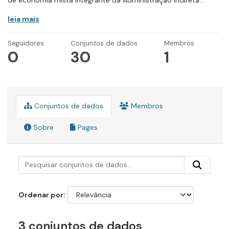
de economia mista integrante da Administração Indireta...
leia mais
Seguidores
Conjuntos de dados
Membros
0
30
1
Conjuntos de dados
Membros
Sobre
Pages
Ordenar por
3 conjuntos de dados