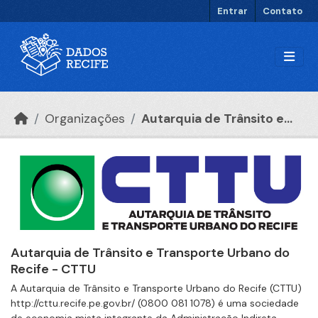
Ir para o conteúdo principal
Entrar
Contato
Organizações
Autarquia de Trânsito e...
Autarquia de Trânsito e Transporte Urbano do
Recife - CTTU
A Autarquia de Trânsito e Transporte Urbano do Recife (CTTU)
http://cttu.recife.pe.gov.br/ (0800 081 1078) é uma sociedade