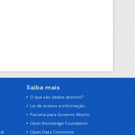
Saiba mais
O que são dados abertos?
Lei de acesso a informação
Parceria para Governo Aberto
Open Knowledge Foundation
al
Open Data Commons