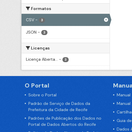
Formatos
CSV
-
3
JSON
-
3
Licenças
Licença Aberta...
-
3
O Portal
Manua
Sobre o Portal
Manual
Padrão de Serviço de Dados da
Manual
Prefeitura da Cidade de Recife
Cartilh
Padrões de Publicação dos Dados no
Guia d
Portal de Dados Abertos do Recife
Dados A