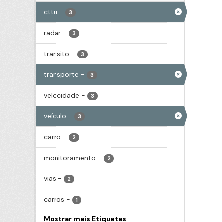
cttu
-
3
radar
-
3
transito
-
3
transporte
-
3
velocidade
-
3
veículo
-
3
carro
-
2
monitoramento
-
2
vias
-
2
carros
-
1
Mostrar mais Etiquetas