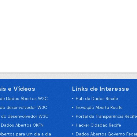
is e Vídeos
Links de Interesse
 de Dados Abertos W3C
Hub de Dados Recife
 do desenvolvedor W3C
Inovação Aberta Recife
a do desenvolvedor W3C
Portal da Transparência Recife
e Dados Abertos OKFN
Hacker Cidadão Recife
bertos para um dia a dia
Dados Abertos Governo Feder