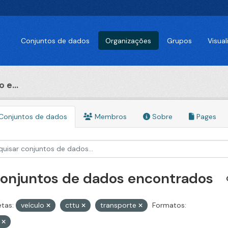
Conjuntos de dados
Organizações
Grupos
Visua
 e...
Conjuntos de dados
Membros
Sobre
Pages
conjuntos de dados encontrados
etas:
veículo
cttu
transporte
Formatos:
V