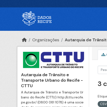
Ir para o conteúdo principal
Organizações
Autarquia de Trânsito
Autarquia de Trânsito e
Transporte Urbano do Recife -
3 
CTTU
A Autarquia de Trânsito e Transporte Ur
Etiqu
bano do Recife (CTTU) http://cttu.recife.
pe.gov.br/ (0800 081 1078) é uma socie
CS