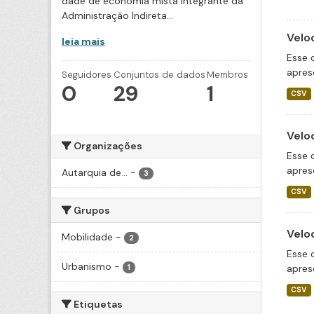
dade de economia mista integrante da
Administração Indireta...
Velo
leia mais
Esse 
apres
Seguidores
Conjuntos de dados
Membros
0
29
1
CSV
Velo
Organizações
Esse 
apres
Autarquia de...
-
3
CSV
Grupos
Velo
Mobilidade
-
2
Esse 
Urbanismo
-
apres
1
CSV
Etiquetas