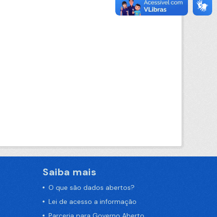
Saiba mais
O que são dados abertos?
Lei de acesso a informação
Parceria para Governo Aberto