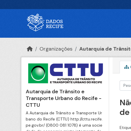
Ir para o conteúdo principal
Organizações
Autarquia de Trânsito
Autarquia de Trânsito e
Transporte Urbano do Recife -
Nã
CTTU
de
A Autarquia de Trânsito e Transporte Ur
bano do Recife (CTTU) http://cttu.recife.
pe.gov.br/ (0800 081 1078) é uma socie
Etiqu