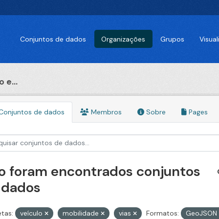
Conjuntos de dados
Organizações
Grupos
Visua
 e...
Conjuntos de dados
Membros
Sobre
Pages
o foram encontrados conjuntos
 dados
etas:
veículo
mobilidade
vias
Formatos:
GeoJSON