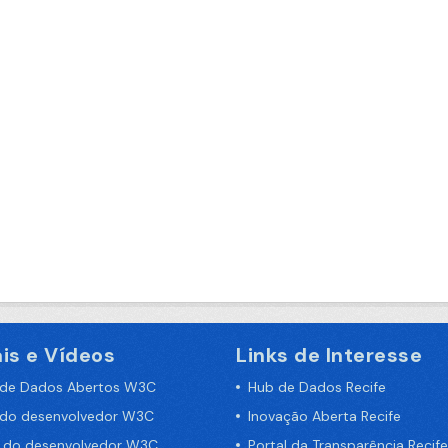
is e Vídeos
Links de Interesse
 de Dados Abertos W3C
Hub de Dados Recife
 do desenvolvedor W3C
Inovação Aberta Recife
a do desenvolvedor W3C
Portal da Transparência Recife