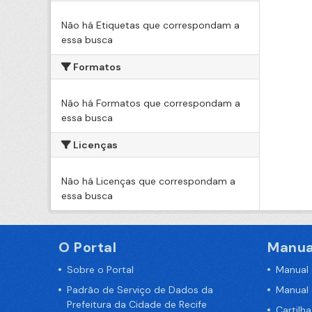
Não há Etiquetas que correspondam a
essa busca
Formatos
Não há Formatos que correspondam a
essa busca
Licenças
Não há Licenças que correspondam a
essa busca
O Portal
Manua
Sobre o Portal
Manual
Padrão de Serviço de Dados da
Manual
Prefeitura da Cidade de Recife
Cartilh