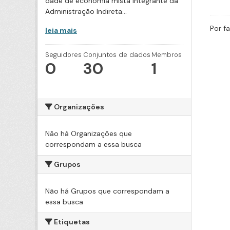
dade de economia mista integrante da
Administração Indireta...
Por f
leia mais
Seguidores
Conjuntos de dados
Membros
0
30
1
Organizações
Não há Organizações que
correspondam a essa busca
Grupos
Não há Grupos que correspondam a
essa busca
Etiquetas