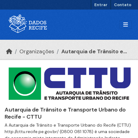
Ir para o conteúdo principal
Entrar
Contato
Organizações
Autarquia de Trânsito e...
Autarquia de Trânsito e Transporte Urbano do
Recife - CTTU
A Autarquia de Trânsito e Transporte Urbano do Recife (CTTU)
http://cttu.recife.pe.gov.br/ (0800 081 1078) é uma sociedade