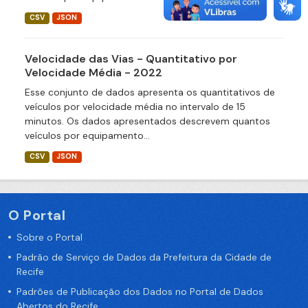
CSV
JSON
Velocidade das Vias - Quantitativo por
Velocidade Média - 2022
Esse conjunto de dados apresenta os quantitativos de
veículos por velocidade média no intervalo de 15
minutos. Os dados apresentados descrevem quantos
veículos por equipamento...
CSV
JSON
O Portal
Sobre o Portal
Padrão de Serviço de Dados da Prefeitura da Cidade de
Recife
Padrões de Publicação dos Dados no Portal de Dados
Abertos do Recife