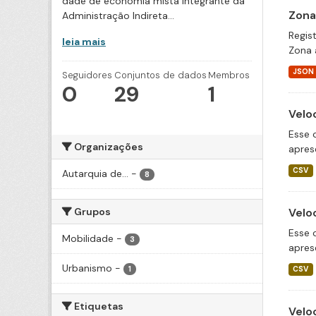
dade de economia mista integrante da
Zona
Administração Indireta...
Regis
leia mais
Zona 
JSON
Seguidores
Conjuntos de dados
Membros
0
29
1
Velo
Esse 
Organizações
apres
CSV
Autarquia de...
-
8
Grupos
Velo
Esse 
Mobilidade
-
3
apres
Urbanismo
-
1
CSV
Etiquetas
Velo