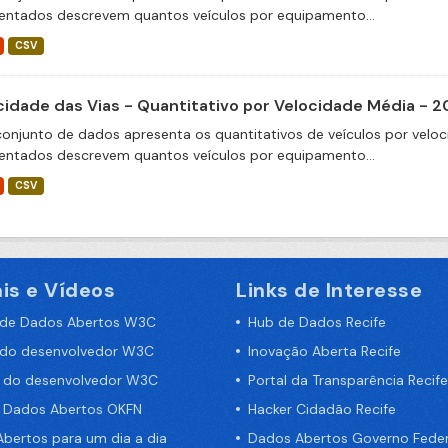
entados descrevem quantos veículos por equipamento...
CSV
cidade das Vias - Quantitativo por Velocidade Média - 
conjunto de dados apresenta os quantitativos de veículos por veloc
entados descrevem quantos veículos por equipamento...
CSV
is e Vídeos
Links de Interesse
 de Dados Abertos W3C
Hub de Dados Recife
 do desenvolvedor W3C
Inovação Aberta Recife
a do desenvolvedor W3C
Portal da Transparência Recife
e Dados Abertos OKFN
Hacker Cidadão Recife
bertos para um dia a dia
Dados Abertos Governo Feder