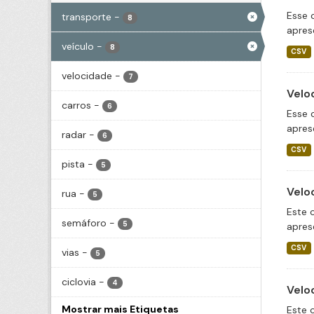
Esse 
transporte
-
8
apres
veículo
-
8
CSV
velocidade
-
7
Velo
carros
-
6
Esse 
apres
radar
-
6
CSV
pista
-
5
Velo
rua
-
5
Este 
semáforo
-
5
apres
CSV
vias
-
5
ciclovia
-
4
Velo
Mostrar mais Etiquetas
Este 