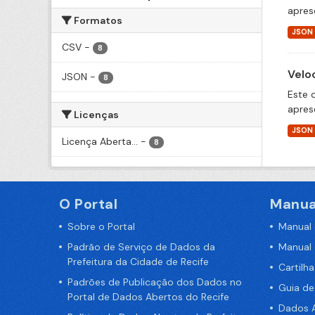
apres
Formatos
JSON
CSV
-
8
Velo
JSON
-
8
Este 
apres
Licenças
JSON
Licença Aberta...
-
8
O Portal
Manua
Sobre o Portal
Manual
Padrão de Serviço de Dados da
Manual
Prefeitura da Cidade de Recife
Cartilh
Padrões de Publicação dos Dados no
Guia d
Portal de Dados Abertos do Recife
Dados A