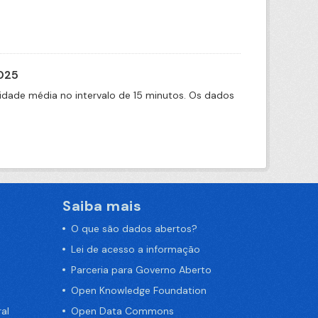
2025
idade média no intervalo de 15 minutos. Os dados
Saiba mais
O que são dados abertos?
Lei de acesso a informação
Parceria para Governo Aberto
Open Knowledge Foundation
al
Open Data Commons