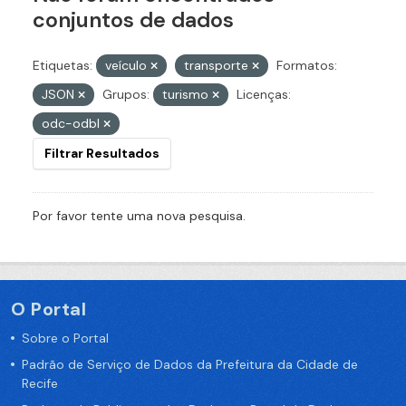
conjuntos de dados
Etiquetas:
veículo
transporte
Formatos:
JSON
Grupos:
turismo
Licenças:
odc-odbl
Filtrar Resultados
Por favor tente uma nova pesquisa.
O Portal
Sobre o Portal
Padrão de Serviço de Dados da Prefeitura da Cidade de
Recife