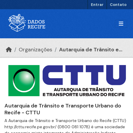
Ir para o conteúdo principal
Entrar
Contato
Organizações
Autarquia de Trânsito e...
Autarquia de Trânsito e Transporte Urbano do
Recife - CTTU
A Autarquia de Trânsito e Transporte Urbano do Recife (CTTU)
http://cttu.recife.pe.gov.br/ (0800 081 1078) é uma sociedade