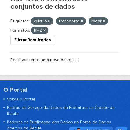
conjuntos de dados
Etiquetas:
veículo
transporte
radar
Formatos:
KMZ
Filtrar Resultados
Por favor tente uma nova pesquisa.
O Portal
Sobre o Portal
Padrão de Serviço de Dados da Prefeitura da Cidade de
Recife
Padrões de Publicação dos Dados no Portal de Dados
Abertos do Recife