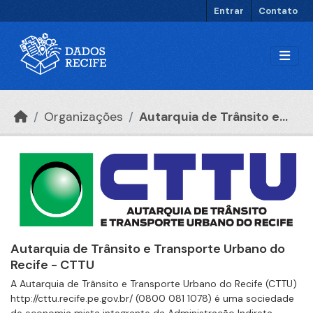
Ir para o conteúdo principal
Entrar
Contato
Organizações
Autarquia de Trânsito e...
Autarquia de Trânsito e Transporte Urbano do
Recife - CTTU
A Autarquia de Trânsito e Transporte Urbano do Recife (CTTU)
http://cttu.recife.pe.gov.br/ (0800 081 1078) é uma sociedade