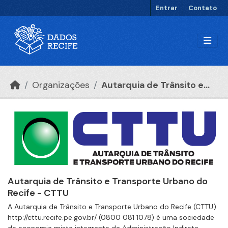
Ir para o conteúdo principal
Entrar
Contato
Organizações
Autarquia de Trânsito e...
Autarquia de Trânsito e Transporte Urbano do
Recife - CTTU
A Autarquia de Trânsito e Transporte Urbano do Recife (CTTU)
http://cttu.recife.pe.gov.br/ (0800 081 1078) é uma sociedade