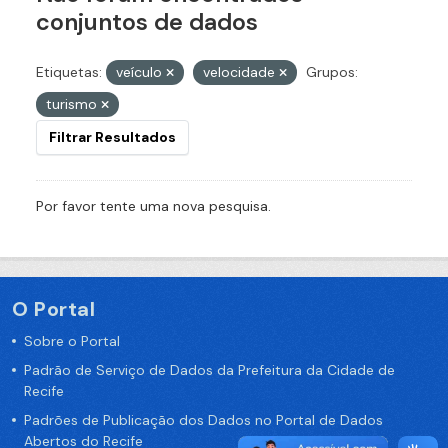
conjuntos de dados
Etiquetas:
veículo
velocidade
Grupos:
turismo
Filtrar Resultados
Por favor tente uma nova pesquisa.
O Portal
Sobre o Portal
Padrão de Serviço de Dados da Prefeitura da Cidade de
Recife
Padrões de Publicação dos Dados no Portal de Dados
Abertos do Recife