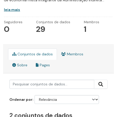
de economia mista integrante da Administração Indireta...
leia mais
Seguidores
Conjuntos de dados
Membros
0
29
1
Conjuntos de dados
Membros
Sobre
Pages
Ordenar por
2 conjuntos de dados