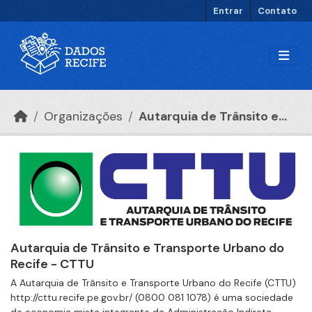
Ir para o conteúdo principal
Entrar
Contato
Organizações
Autarquia de Trânsito e...
Autarquia de Trânsito e Transporte Urbano do
Recife - CTTU
A Autarquia de Trânsito e Transporte Urbano do Recife (CTTU)
http://cttu.recife.pe.gov.br/ (0800 081 1078) é uma sociedade