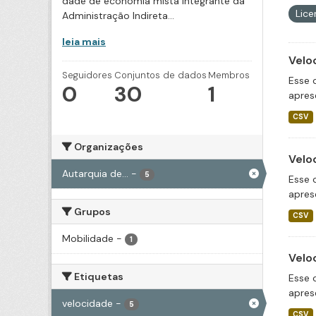
dade de economia mista integrante da
Lic
Administração Indireta...
leia mais
Velo
Seguidores
Conjuntos de dados
Membros
Esse 
0
30
1
apres
CSV
Organizações
Velo
Autarquia de...
-
5
Esse 
apres
Grupos
CSV
Mobilidade
-
1
Velo
Etiquetas
Esse 
apres
velocidade
-
5
CSV