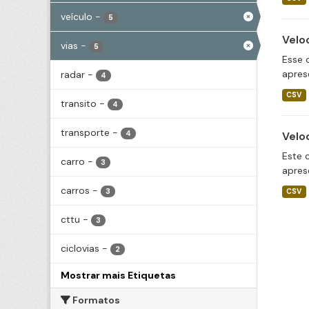
veículo
-
5
Velo
vias
-
5
Esse 
apres
radar
-
4
CSV
transito
-
4
transporte
-
4
Velo
Este 
carro
-
3
apres
carros
-
3
CSV
cttu
-
3
ciclovias
-
2
Mostrar mais Etiquetas
Formatos