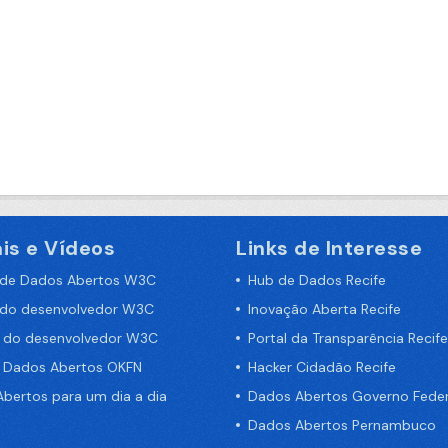
is e Vídeos
Links de Interesse
 de Dados Abertos W3C
Hub de Dados Recife
 do desenvolvedor W3C
Inovação Aberta Recife
a do desenvolvedor W3C
Portal da Transparência Recife
e Dados Abertos OKFN
Hacker Cidadão Recife
bertos para um dia a dia
Dados Abertos Governo Feder
Dados Abertos Pernambuco