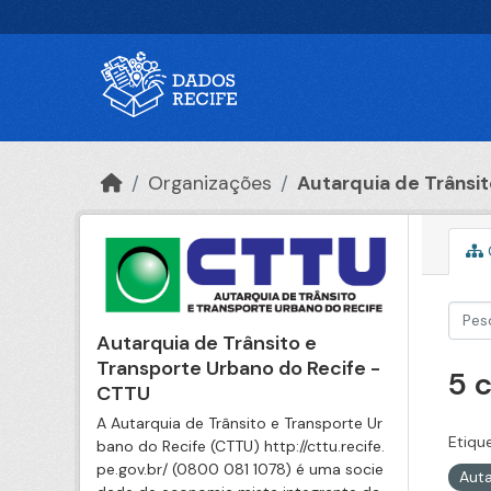
Ir para o conteúdo principal
Organizações
Autarquia de Trânsito
Autarquia de Trânsito e
Transporte Urbano do Recife -
5 
CTTU
A Autarquia de Trânsito e Transporte Ur
Etiqu
bano do Recife (CTTU) http://cttu.recife.
pe.gov.br/ (0800 081 1078) é uma socie
Auta