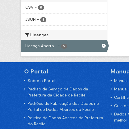
CSV
-
5
JSON
-
5
Licenças
Licença Aberta...
-
5
O Portal
Manua
Sobre o Portal
Manual
Padrão de Serviço de Dados da
Manual
Prefeitura da Cidade de Recife
Cartilh
Padrões de Publicação dos Dados no
Guia d
Portal de Dados Abertos do Recife
Dados A
Política de Dados Abertos da Prefeitura
melhor
do Recife