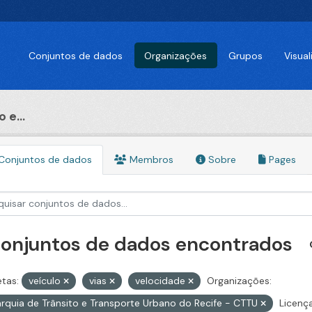
Conjuntos de dados
Organizações
Grupos
Visua
 e...
Conjuntos de dados
Membros
Sobre
Pages
conjuntos de dados encontrados
etas:
veículo
vias
velocidade
Organizações:
rquia de Trânsito e Transporte Urbano do Recife - CTTU
Licença