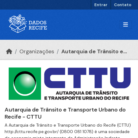
Ir para o conteúdo principal
Entrar
Contato
Organizações
Autarquia de Trânsito e...
Autarquia de Trânsito e Transporte Urbano do
Recife - CTTU
A Autarquia de Trânsito e Transporte Urbano do Recife (CTTU)
http://cttu.recife.pe.gov.br/ (0800 081 1078) é uma sociedade