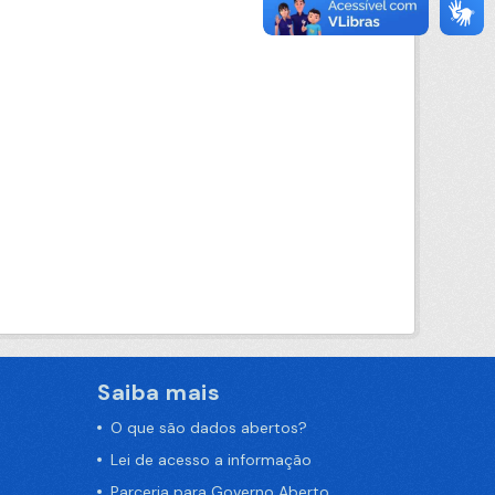
Saiba mais
O que são dados abertos?
Lei de acesso a informação
Parceria para Governo Aberto