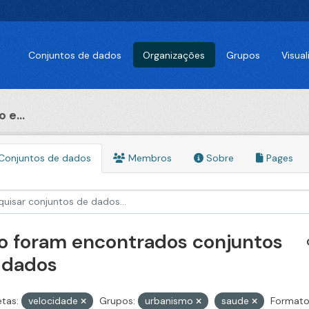
Conjuntos de dados
Organizações
Grupos
Visua
 e...
Conjuntos de dados
Membros
Sobre
Pages
o foram encontrados conjuntos
 dados
etas:
velocidade
Grupos:
urbanismo
saude
Formato