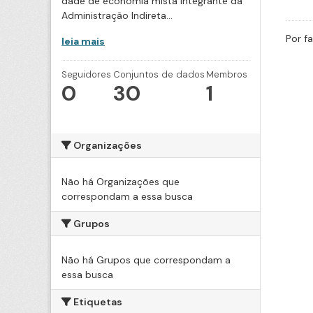
dade de economia mista integrante da
Administração Indireta...
Por f
leia mais
Seguidores
Conjuntos de dados
Membros
0
30
1
Organizações
Não há Organizações que
correspondam a essa busca
Grupos
Não há Grupos que correspondam a
essa busca
Etiquetas