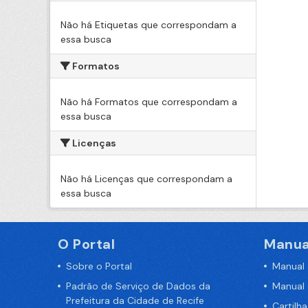
Não há Etiquetas que correspondam a
essa busca
Formatos
Não há Formatos que correspondam a
essa busca
Licenças
Não há Licenças que correspondam a
essa busca
O Portal
Manua
Sobre o Portal
Manual
Padrão de Serviço de Dados da
Manual
Prefeitura da Cidade de Recife
Cartilh