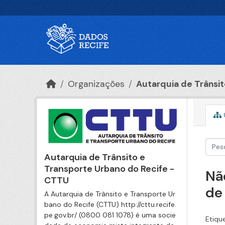
Ir para o conteúdo principal
Organizações
Autarquia de Trânsito
Autarquia de Trânsito e
Transporte Urbano do Recife -
Nã
CTTU
de
A Autarquia de Trânsito e Transporte Ur
bano do Recife (CTTU) http://cttu.recife.
pe.gov.br/ (0800 081 1078) é uma socie
Etiqu