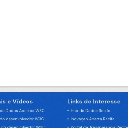
is e Vídeos
Links de Interesse
 de Dados Abertos W3C
Hub de Dados Recife
 do desenvolvedor W3C
Inovação Aberta Recife
a do desenvolvedor W3C
Portal da Transparência Recife