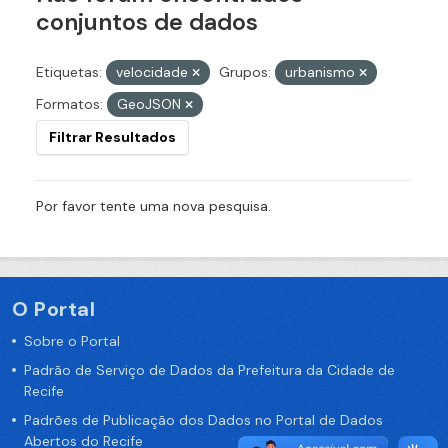
conjuntos de dados
Etiquetas:
velocidade
Grupos:
urbanismo
Formatos:
GeoJSON
Filtrar Resultados
Por favor tente uma nova pesquisa.
O Portal
Sobre o Portal
Padrão de Serviço de Dados da Prefeitura da Cidade de
Recife
Padrões de Publicação dos Dados no Portal de Dados
Abertos do Recife