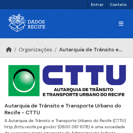
Ir para o conteúdo principal
Entrar
Contato
Organizações
Autarquia de Trânsito e...
Autarquia de Trânsito e Transporte Urbano do
Recife - CTTU
A Autarquia de Trânsito e Transporte Urbano do Recife (CTTU)
http://cttu.recife.pe.gov.br/ (0800 081 1078) é uma sociedade