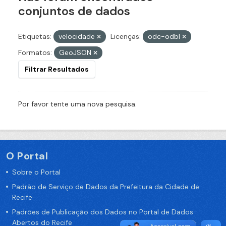
conjuntos de dados
Etiquetas:
velocidade
Licenças:
odc-odbl
Formatos:
GeoJSON
Filtrar Resultados
Por favor tente uma nova pesquisa.
O Portal
Sobre o Portal
Padrão de Serviço de Dados da Prefeitura da Cidade de
Recife
Padrões de Publicação dos Dados no Portal de Dados
Abertos do Recife