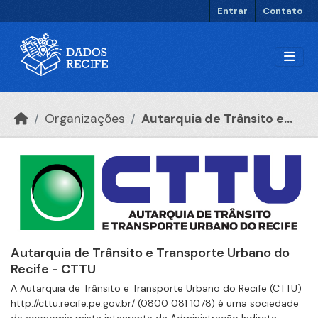
Ir para o conteúdo principal
Entrar
Contato
Organizações
Autarquia de Trânsito e...
Autarquia de Trânsito e Transporte Urbano do
Recife - CTTU
A Autarquia de Trânsito e Transporte Urbano do Recife (CTTU)
http://cttu.recife.pe.gov.br/ (0800 081 1078) é uma sociedade