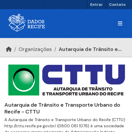
Ir para o conteúdo principal
Entrar
Contato
Organizações
Autarquia de Trânsito e...
Autarquia de Trânsito e Transporte Urbano do
Recife - CTTU
A Autarquia de Trânsito e Transporte Urbano do Recife (CTTU)
http://cttu.recife.pe.gov.br/ (0800 081 1078) é uma sociedade