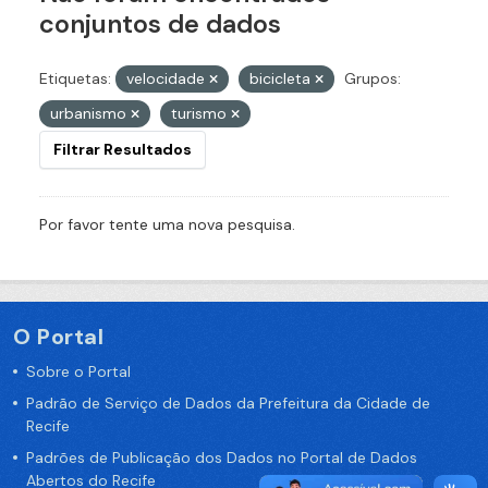
conjuntos de dados
Etiquetas:
velocidade
bicicleta
Grupos:
urbanismo
turismo
Filtrar Resultados
Por favor tente uma nova pesquisa.
O Portal
Sobre o Portal
Padrão de Serviço de Dados da Prefeitura da Cidade de
Recife
Padrões de Publicação dos Dados no Portal de Dados
Abertos do Recife