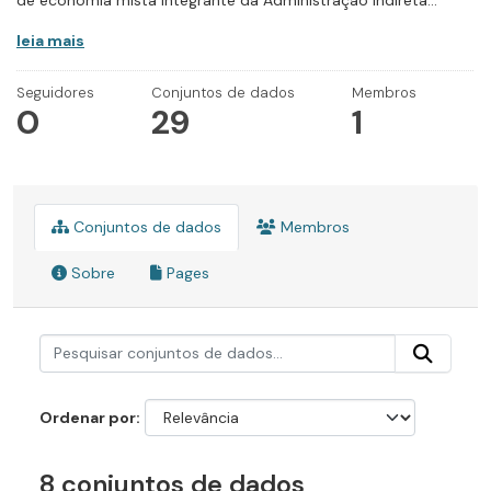
de economia mista integrante da Administração Indireta...
leia mais
Seguidores
Conjuntos de dados
Membros
0
29
1
Conjuntos de dados
Membros
Sobre
Pages
Ordenar por
8 conjuntos de dados