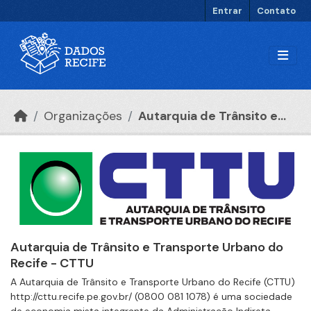
Ir para o conteúdo principal
Entrar
Contato
Organizações
Autarquia de Trânsito e...
Autarquia de Trânsito e Transporte Urbano do
Recife - CTTU
A Autarquia de Trânsito e Transporte Urbano do Recife (CTTU)
http://cttu.recife.pe.gov.br/ (0800 081 1078) é uma sociedade