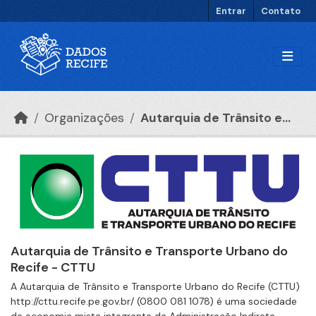
Ir para o conteúdo principal
Entrar
Contato
Organizações
Autarquia de Trânsito e...
Autarquia de Trânsito e Transporte Urbano do
Recife - CTTU
A Autarquia de Trânsito e Transporte Urbano do Recife (CTTU)
http://cttu.recife.pe.gov.br/ (0800 081 1078) é uma sociedade