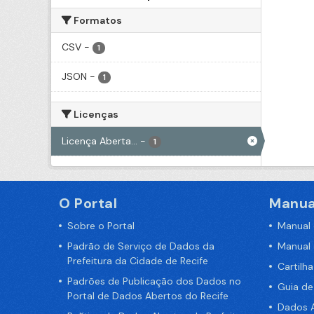
Formatos
CSV
-
1
JSON
-
1
Licenças
Licença Aberta...
-
1
O Portal
Manua
Sobre o Portal
Manual
Padrão de Serviço de Dados da
Manual
Prefeitura da Cidade de Recife
Cartilh
Padrões de Publicação dos Dados no
Guia d
Portal de Dados Abertos do Recife
Dados A