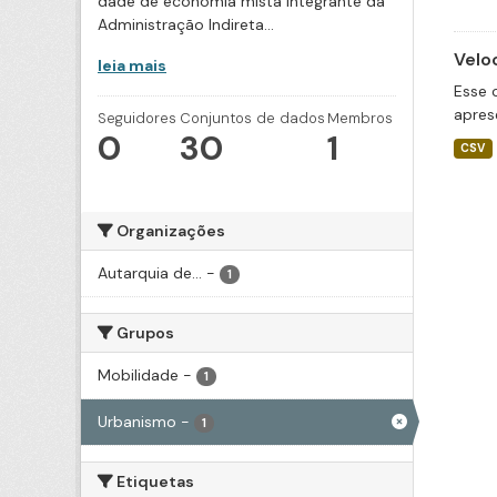
dade de economia mista integrante da
Administração Indireta...
Velo
leia mais
Esse 
apres
Seguidores
Conjuntos de dados
Membros
0
30
1
CSV
Organizações
Autarquia de...
-
1
Grupos
Mobilidade
-
1
Urbanismo
-
1
Etiquetas