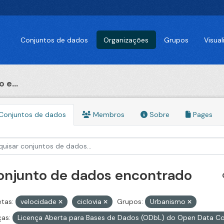
Conjuntos de dados
Organizações
Grupos
Visua
 e...
Conjuntos de dados
Membros
Sobre
Pages
conjunto de dados encontrado
etas:
velocidade
ciclovia
Grupos:
Urbanismo
ças:
Licença Aberta para Bases de Dados (ODbL) do Open Data