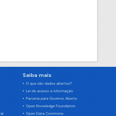
Saiba mais
O que são dados abertos?
Lei de acesso a informação
Parceria para Governo Aberto
Open Knowledge Foundation
al
Open Data Commons