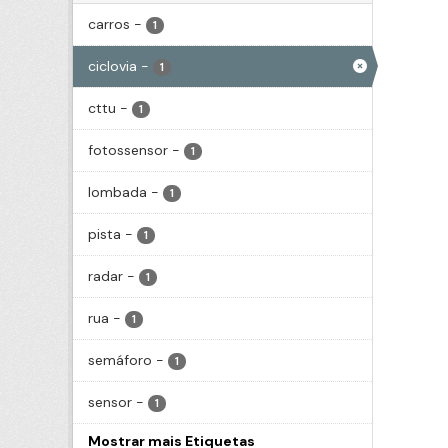
carros
-
1
ciclovia
-
1
cttu
-
1
fotossensor
-
1
lombada
-
1
pista
-
1
radar
-
1
rua
-
1
semáforo
-
1
sensor
-
1
Mostrar mais Etiquetas