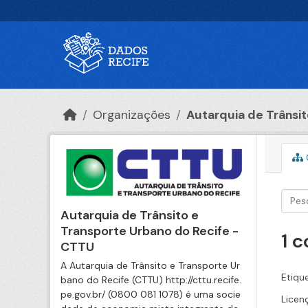
Ir para o conteúdo principal
Organizações
Autarquia de Trânsito
Autarquia de Trânsito e
Transporte Urbano do Recife -
1 
CTTU
A Autarquia de Trânsito e Transporte Ur
Etiqu
bano do Recife (CTTU) http://cttu.recife.
pe.gov.br/ (0800 081 1078) é uma socie
Licen