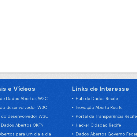
is e Vídeos
Links de Interesse
 de Dados Abertos W3C
Hub de Dados Recife
 do desenvolvedor W3C
Inovação Aberta Recife
a do desenvolvedor W3C
Portal da Transparência Recife
e Dados Abertos OKFN
Hacker Cidadão Recife
bertos para um dia a dia
Dados Abertos Governo Feder