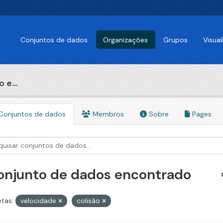
Conjuntos de dados
Organizações
Grupos
Visua
 e...
Conjuntos de dados
Membros
Sobre
Pages
conjunto de dados encontrado
etas:
velocidade
colisão