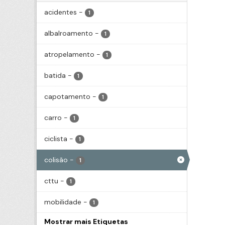
acidentes
-
1
albalroamento
-
1
atropelamento
-
1
batida
-
1
capotamento
-
1
carro
-
1
ciclista
-
1
colisão
-
1
cttu
-
1
mobilidade
-
1
Mostrar mais Etiquetas