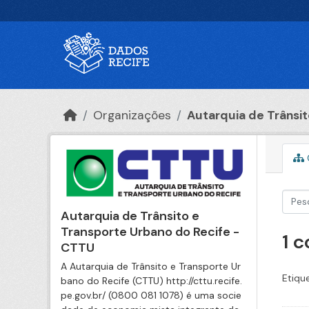
Ir para o conteúdo principal
Organizações
Autarquia de Trânsito
Autarquia de Trânsito e
Transporte Urbano do Recife -
1 
CTTU
A Autarquia de Trânsito e Transporte Ur
Etiqu
bano do Recife (CTTU) http://cttu.recife.
pe.gov.br/ (0800 081 1078) é uma socie