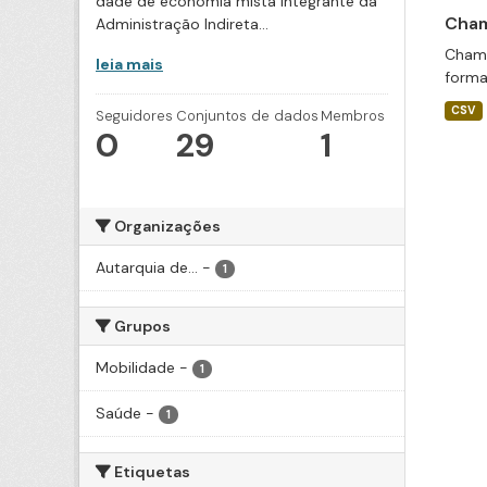
dade de economia mista integrante da
Cham
Administração Indireta...
Chama
leia mais
forma
CSV
Seguidores
Conjuntos de dados
Membros
0
29
1
Organizações
Autarquia de...
-
1
Grupos
Mobilidade
-
1
Saúde
-
1
Etiquetas