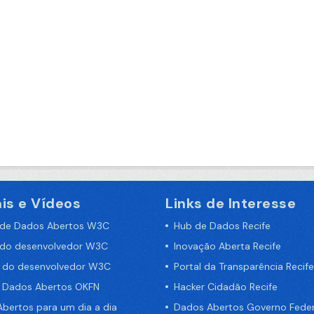
is e Vídeos
Links de Interesse
 de Dados Abertos W3C
Hub de Dados Recife
 do desenvolvedor W3C
Inovação Aberta Recife
a do desenvolvedor W3C
Portal da Transparência Recife
e Dados Abertos OKFN
Hacker Cidadão Recife
bertos para um dia a dia
Dados Abertos Governo Feder