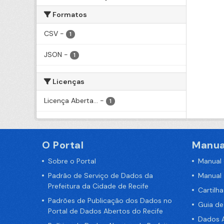
Formatos
CSV
-
1
JSON
-
1
Licenças
Licença Aberta...
-
1
O Portal
Manua
Sobre o Portal
Manual
Padrão de Serviço de Dados da
Manual
Prefeitura da Cidade de Recife
Cartilh
Padrões de Publicação dos Dados no
Guia d
Portal de Dados Abertos do Recife
Dados A