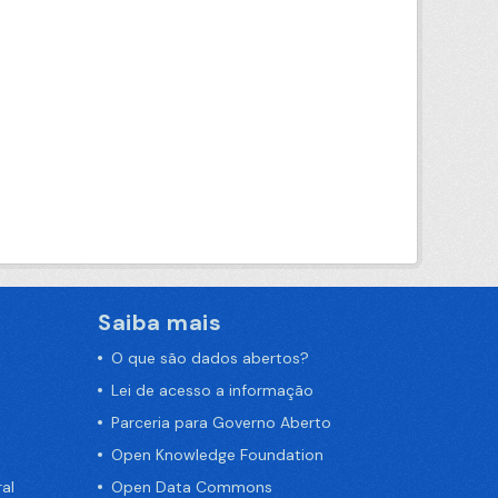
Saiba mais
O que são dados abertos?
Lei de acesso a informação
Parceria para Governo Aberto
Open Knowledge Foundation
al
Open Data Commons