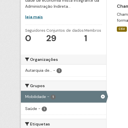
dade de economia mista integrante da
Cham
Administração Indireta...
Chama
leia mais
forma
CSV
Seguidores
Conjuntos de dados
Membros
0
29
1
Organizações
Autarquia de...
-
1
Grupos
Mobilidade
-
1
Saúde
-
1
Etiquetas