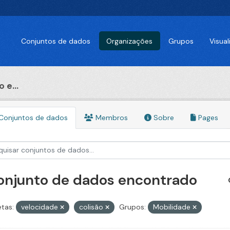
Conjuntos de dados
Organizações
Grupos
Visua
 e...
Conjuntos de dados
Membros
Sobre
Pages
conjunto de dados encontrado
etas:
velocidade
colisão
Grupos:
Mobilidade