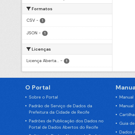
Formatos
CSV
-
1
JSON
-
1
Licenças
Licença Aberta...
-
1
O Portal
Manua
Sobre o Portal
Manual
Padrão de Serviço de Dados da
Manual
Prefeitura da Cidade de Recife
Cartilh
Padrões de Publicação dos Dados no
Guia d
Portal de Dados Abertos do Recife
Dados A