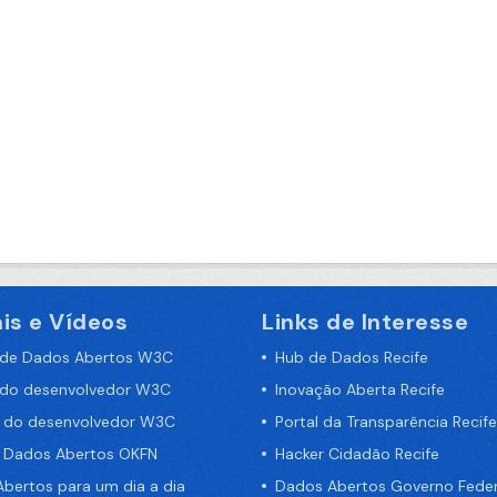
is e Vídeos
Links de Interesse
 de Dados Abertos W3C
Hub de Dados Recife
 do desenvolvedor W3C
Inovação Aberta Recife
a do desenvolvedor W3C
Portal da Transparência Recife
e Dados Abertos OKFN
Hacker Cidadão Recife
bertos para um dia a dia
Dados Abertos Governo Feder