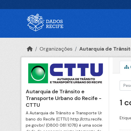
Ir para o conteúdo principal
Organizações
Autarquia de Trânsito
Autarquia de Trânsito e
Transporte Urbano do Recife -
1 
CTTU
A Autarquia de Trânsito e Transporte Ur
Etiqu
bano do Recife (CTTU) http://cttu.recife.
pe.gov.br/ (0800 081 1078) é uma socie