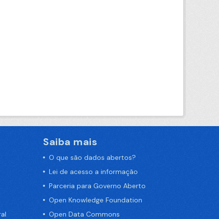
Saiba mais
O que são dados abertos?
Lei de acesso a informação
Parceria para Governo Aberto
Open Knowledge Foundation
al
Open Data Commons