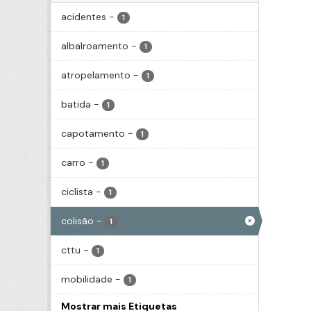
acidentes
-
1
albalroamento
-
1
atropelamento
-
1
batida
-
1
capotamento
-
1
carro
-
1
ciclista
-
1
colisão
-
1
cttu
-
1
mobilidade
-
1
Mostrar mais Etiquetas