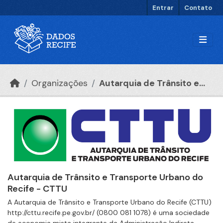
Ir para o conteúdo principal
Entrar
Contato
Organizações
Autarquia de Trânsito e...
Autarquia de Trânsito e Transporte Urbano do
Recife - CTTU
A Autarquia de Trânsito e Transporte Urbano do Recife (CTTU)
http://cttu.recife.pe.gov.br/ (0800 081 1078) é uma sociedade