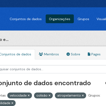
Conjuntos de dados
Organizações
Grupos
Visua
 e...
Conjuntos de dados
Membros
Sobre
Pages
conjunto de dados encontrado
etas:
velocidade
colisão
atropelamento
Grupos:
ilidade