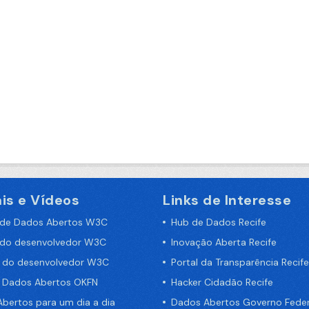
is e Vídeos
Links de Interesse
 de Dados Abertos W3C
Hub de Dados Recife
 do desenvolvedor W3C
Inovação Aberta Recife
a do desenvolvedor W3C
Portal da Transparência Recife
e Dados Abertos OKFN
Hacker Cidadão Recife
bertos para um dia a dia
Dados Abertos Governo Feder