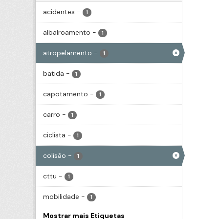
acidentes
-
1
albalroamento
-
1
atropelamento
-
1
batida
-
1
capotamento
-
1
carro
-
1
ciclista
-
1
colisão
-
1
cttu
-
1
mobilidade
-
1
Mostrar mais Etiquetas