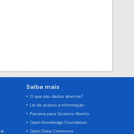
Saiba mais
O que são dados abertos?
Lei de acesso a informação
Parceria para Governo Aberto
Open Knowledge Foundation
al
Open Data Commons