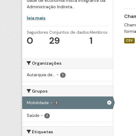
dade de economia mista integrante da
Administração Indireta...
Cham
leia mais
Chama
forma
Seguidores
Conjuntos de dados
Membros
0
29
1
CSV
Organizações
Autarquia de...
-
1
Grupos
Mobilidade
-
1
Saúde
-
1
Etiquetas