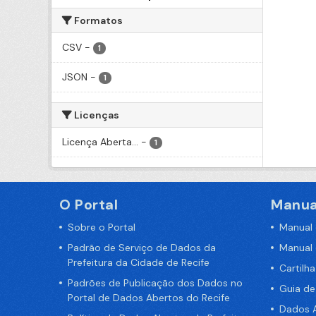
Formatos
CSV
-
1
JSON
-
1
Licenças
Licença Aberta...
-
1
O Portal
Manua
Sobre o Portal
Manual
Padrão de Serviço de Dados da
Manual
Prefeitura da Cidade de Recife
Cartilh
Padrões de Publicação dos Dados no
Guia d
Portal de Dados Abertos do Recife
Dados A