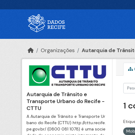
Ir para o conteúdo principal
Organizações
Autarquia de Trânsito
Autarquia de Trânsito e
Transporte Urbano do Recife -
1 
CTTU
A Autarquia de Trânsito e Transporte Ur
Etiqu
bano do Recife (CTTU) http://cttu.recife.
pe.gov.br/ (0800 081 1078) é uma socie
Mob