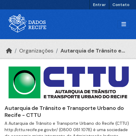
Ir para o conteúdo principal
Entrar
Contato
Organizações
Autarquia de Trânsito e...
Autarquia de Trânsito e Transporte Urbano do
Recife - CTTU
A Autarquia de Trânsito e Transporte Urbano do Recife (CTTU)
http://cttu.recife.pe.gov.br/ (0800 081 1078) é uma sociedade