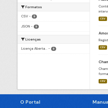
Conté
Formatos
inter
CSV
-
9
CSV
JSON
-
9
Amos
Licenças
Regist
CSV
Licença Aberta...
-
9
Cham
Chama
forma
CSV
O Portal
Manua