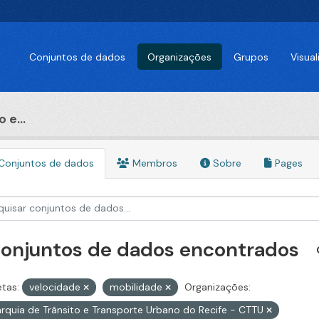
Conjuntos de dados
Organizações
Grupos
Visua
 e...
Conjuntos de dados
Membros
Sobre
Pages
conjuntos de dados encontrados
etas:
velocidade
mobilidade
Organizações:
rquia de Trânsito e Transporte Urbano do Recife - CTTU