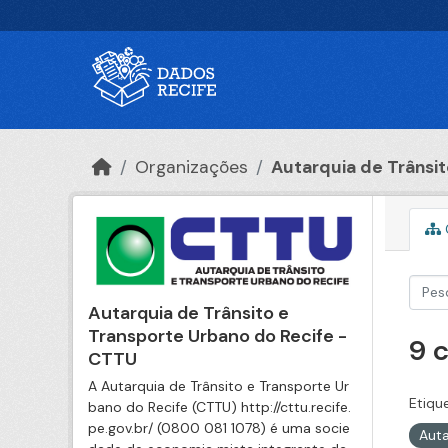
Ir para o conteúdo principal
Organizações
Autarquia de Trânsito
Autarquia de Trânsito e
Transporte Urbano do Recife -
9 
CTTU
A Autarquia de Trânsito e Transporte Ur
Etiqu
bano do Recife (CTTU) http://cttu.recife.
pe.gov.br/ (0800 081 1078) é uma socie
Auta