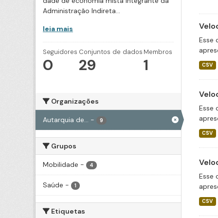
dade de economia mista integrante da
Administração Indireta...
Velo
leia mais
Esse 
apres
Seguidores
Conjuntos de dados
Membros
0
29
1
CSV
Velo
Organizações
Esse 
apres
Autarquia de...
-
9
CSV
Grupos
Velo
Mobilidade
-
4
Esse 
Saúde
-
apres
1
CSV
Etiquetas