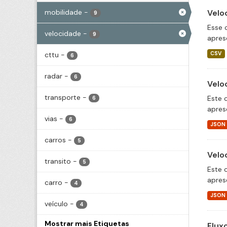
mobilidade
-
Velo
9
Esse 
velocidade
-
9
apres
cttu
-
CSV
6
radar
-
6
Velo
transporte
-
Este 
6
apres
vias
-
6
JSON
carros
-
5
Velo
transito
-
5
Este 
apres
carro
-
4
JSON
veículo
-
4
Mostrar mais Etiquetas
Flux