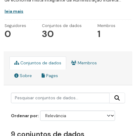
de economia mista integrante da Administração Indireta...
leia mais
Seguidores
Conjuntos de dados
Membros
0
30
1
Conjuntos de dados
Membros
Sobre
Pages
Ordenar por
9 conjuntos de dados