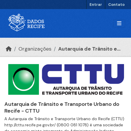
Ir para o conteúdo principal
Entrar
Contato
Organizações
Autarquia de Trânsito e...
Autarquia de Trânsito e Transporte Urbano do
Recife - CTTU
A Autarquia de Trânsito e Transporte Urbano do Recife (CTTU)
http://cttu.recife.pe.gov.br/ (0800 081 1078) é uma sociedade