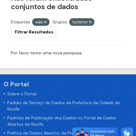
conjuntos de dados
Etiquetas:
vias
Grupos:
turismo
Filtrar Resultados
Por favor tente uma nova pesquisa.
O Portal
Sobre o Portal
Padrão de Serviço de Dados da Prefeitura da Cidade de
Recife
Padrões de Publicação dos Dados no Portal de Dados
Abertos do Recife
Política de Dados Abertos da Prefeitura do Recife