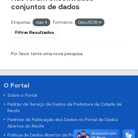
conjuntos de dados
Etiquetas:
vias
Formatos:
GeoJSON
Filtrar Resultados
Por favor tente uma nova pesquisa.
O Portal
Sobre o Portal
Padrão de Serviço de Dados da Prefeitura da Cidade de
Recife
Padrões de Publicação dos Dados no Portal de Dados
Abertos do Recife
Política de Dados Abertos da Prefeitura do Recife