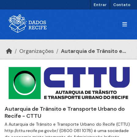
Ir para o conteúdo principal
Entrar
Contato
Organizações
Autarquia de Trânsito e...
Autarquia de Trânsito e Transporte Urbano do
Recife - CTTU
A Autarquia de Trânsito e Transporte Urbano do Recife (CTTU)
http://cttu.recife.pe.gov.br/ (0800 081 1078) é uma sociedade