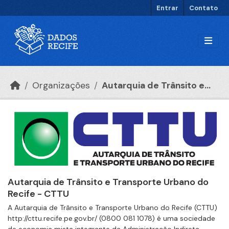
Ir para o conteúdo principal
Entrar
Contato
Organizações
Autarquia de Trânsito e...
Autarquia de Trânsito e Transporte Urbano do
Recife - CTTU
A Autarquia de Trânsito e Transporte Urbano do Recife (CTTU)
http://cttu.recife.pe.gov.br/ (0800 081 1078) é uma sociedade