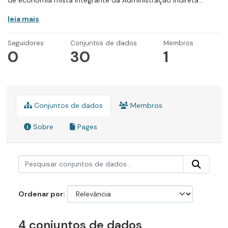
de economia mista integrante da Administração Indireta...
leia mais
Seguidores
Conjuntos de dados
Membros
0
30
1
Conjuntos de dados
Membros
Sobre
Pages
Ordenar por
4 conjuntos de dados