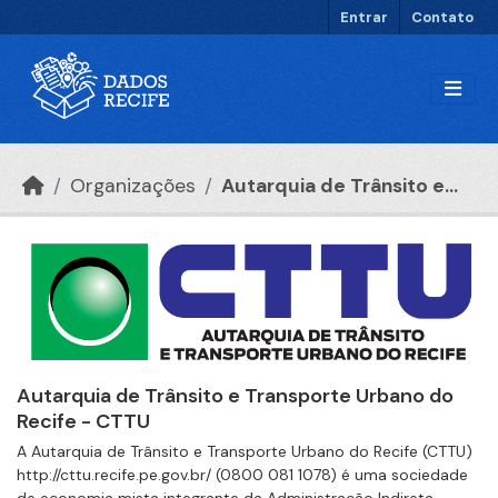
Ir para o conteúdo principal
Entrar
Contato
Organizações
Autarquia de Trânsito e...
Autarquia de Trânsito e Transporte Urbano do
Recife - CTTU
A Autarquia de Trânsito e Transporte Urbano do Recife (CTTU)
http://cttu.recife.pe.gov.br/ (0800 081 1078) é uma sociedade