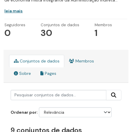
de economia mista integrante da Administração Indireta...
leia mais
Seguidores
Conjuntos de dados
Membros
0
30
1
Conjuntos de dados
Membros
Sobre
Pages
Ordenar por
9 conjuntos de dados