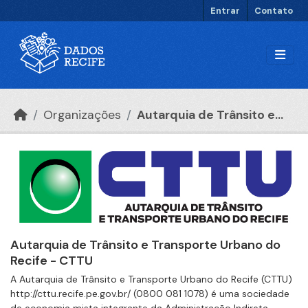
Ir para o conteúdo principal
Entrar
Contato
Organizações
Autarquia de Trânsito e...
Autarquia de Trânsito e Transporte Urbano do
Recife - CTTU
A Autarquia de Trânsito e Transporte Urbano do Recife (CTTU)
http://cttu.recife.pe.gov.br/ (0800 081 1078) é uma sociedade