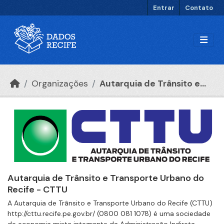
Ir para o conteúdo principal
Entrar
Contato
Organizações
Autarquia de Trânsito e...
Autarquia de Trânsito e Transporte Urbano do
Recife - CTTU
A Autarquia de Trânsito e Transporte Urbano do Recife (CTTU)
http://cttu.recife.pe.gov.br/ (0800 081 1078) é uma sociedade