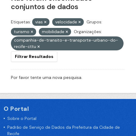
conjuntos de dados
Etiquetas:
vias
velocidade
Grupos:
turismo
mobilidade
Organizações:
companhia-de-transito-e-transporte-urbano-do-
recife-cttu
Filtrar Resultados
Por favor tente uma nova pesquisa.
O Portal
Sobre o Portal
Padrão de Serviço de Dados da Prefeitura da Cidade de
Recife