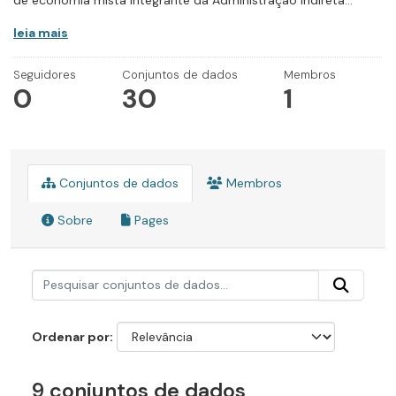
de economia mista integrante da Administração Indireta...
leia mais
Seguidores
Conjuntos de dados
Membros
0
30
1
Conjuntos de dados
Membros
Sobre
Pages
Ordenar por
9 conjuntos de dados