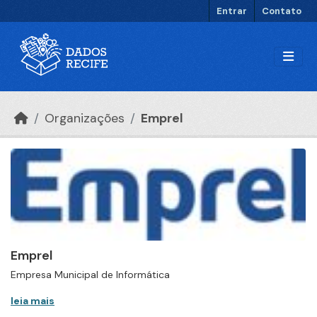
Ir para o conteúdo principal
Entrar
Contato
Organizações
Emprel
Emprel
Empresa Municipal de Informática
leia mais