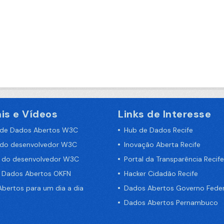
is e Vídeos
Links de Interesse
 de Dados Abertos W3C
Hub de Dados Recife
 do desenvolvedor W3C
Inovação Aberta Recife
a do desenvolvedor W3C
Portal da Transparência Recife
e Dados Abertos OKFN
Hacker Cidadão Recife
bertos para um dia a dia
Dados Abertos Governo Feder
Dados Abertos Pernambuco