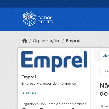
Ir para o conteúdo principal
Organizações
Emprel
Emprel
Nã
Empresa Municipal de Informática
de
leia mais
Seguidores
Conjuntos de dados
Membros
Organ