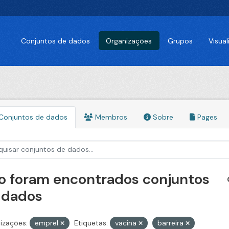
Conjuntos de dados
Organizações
Grupos
Visua
Conjuntos de dados
Membros
Sobre
Pages
o foram encontrados conjuntos
 dados
izações:
emprel
Etiquetas:
vacina
barreira