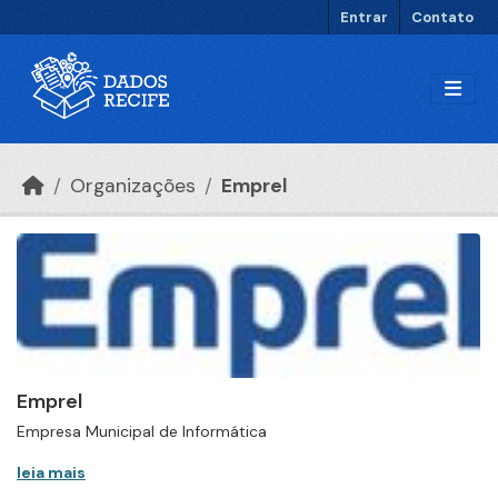
Ir para o conteúdo principal
Entrar
Contato
Organizações
Emprel
Emprel
Empresa Municipal de Informática
leia mais