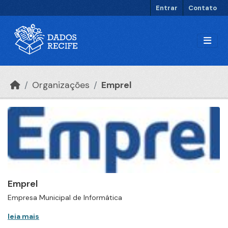
Ir para o conteúdo principal
Entrar
Contato
Organizações
Emprel
Emprel
Empresa Municipal de Informática
leia mais