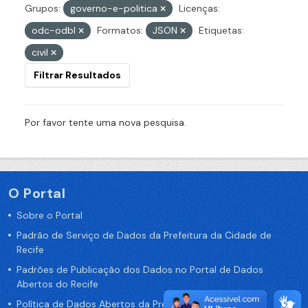
Grupos:
governo-e-politica
Licenças:
odc-odbl
Formatos:
JSON
Etiquetas:
civil
Filtrar Resultados
Por favor tente uma nova pesquisa.
O Portal
Sobre o Portal
Padrão de Serviço de Dados da Prefeitura da Cidade de
Recife
Padrões de Publicação dos Dados no Portal de Dados
Abertos do Recife
Política de Dados Abertos da Prefeitura do Recife