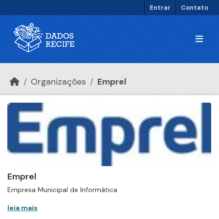
Ir para o conteúdo principal
Entrar
Contato
Organizações
Emprel
Emprel
Empresa Municipal de Informática
leia mais