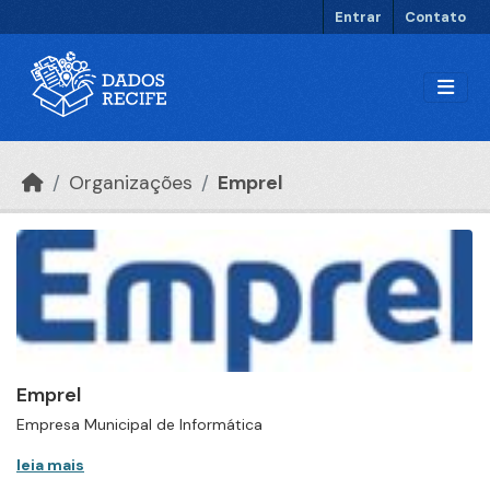
Ir para o conteúdo principal
Entrar
Contato
Organizações
Emprel
Emprel
Empresa Municipal de Informática
leia mais