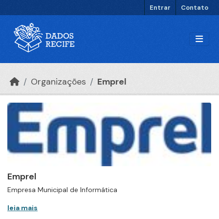
Ir para o conteúdo principal
Entrar
Contato
Organizações
Emprel
Emprel
Empresa Municipal de Informática
leia mais