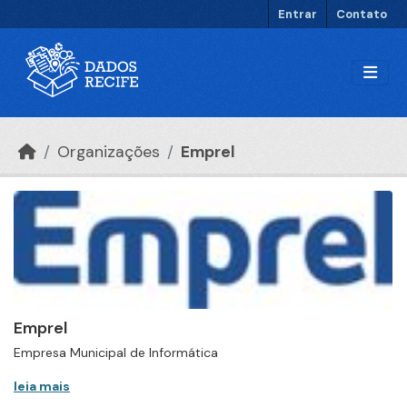
Ir para o conteúdo principal
Entrar
Contato
Organizações
Emprel
Emprel
Empresa Municipal de Informática
leia mais