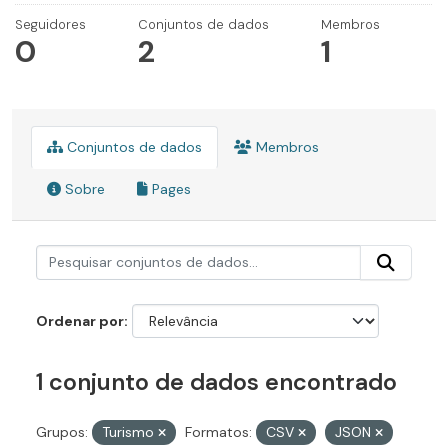
Seguidores
Conjuntos de dados
Membros
0
2
1
Conjuntos de dados
Membros
Sobre
Pages
Ordenar por
1 conjunto de dados encontrado
Grupos:
Turismo
Formatos:
CSV
JSON